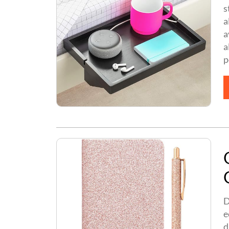
s
a
a
a
p
D
e
d