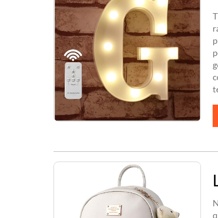
T
r
p
p
g
c
t
N
q