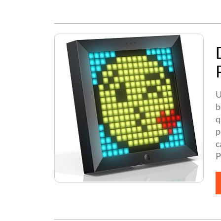
U
b
q
p
c
P