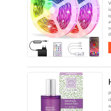
V
i
q
a
s
d
P
c
a