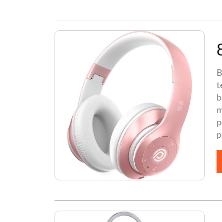
B
t
b
m
p
p