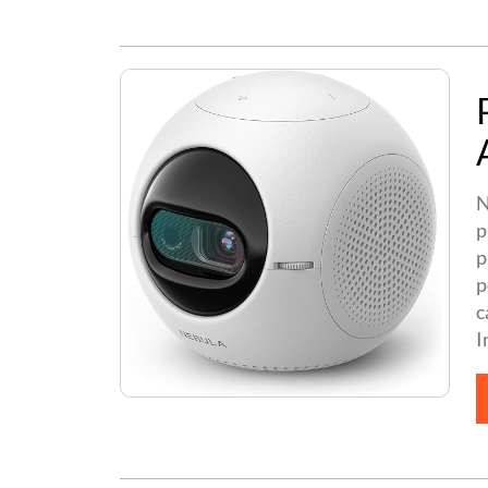
N
p
p
p
c
I