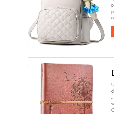
p
p
c
U
c
a
s
C