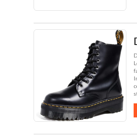
D
L
f
I
c
s