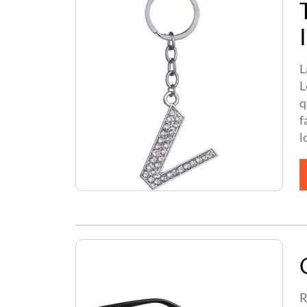
L
L
q
f
l
R