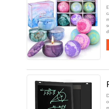
E
c
m
s
d
D
c
m