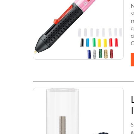
N
s
r
q
c
C
S
e