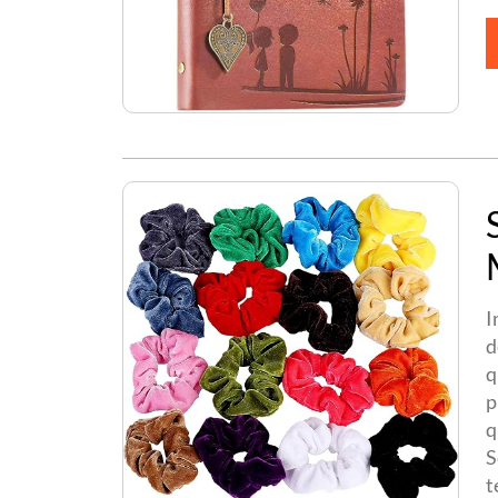
I
d
q
p
q
S
t