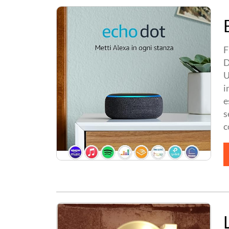
F
D
U
i
e
s
c