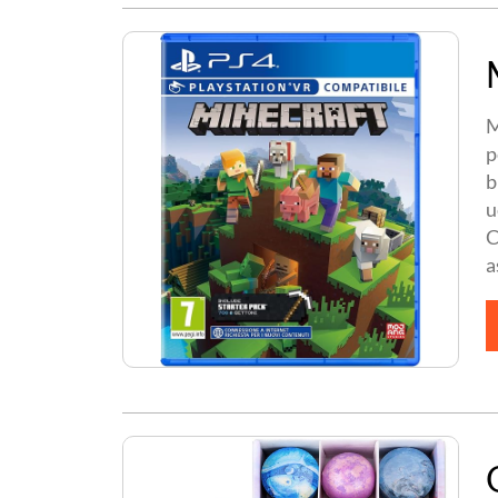
M
p
b
u
C
a