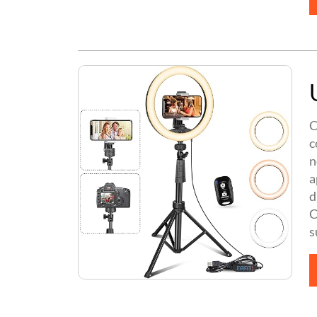
C
c
n
a
d
C
s