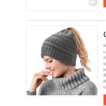
M
c
c
q
p
R
d
i