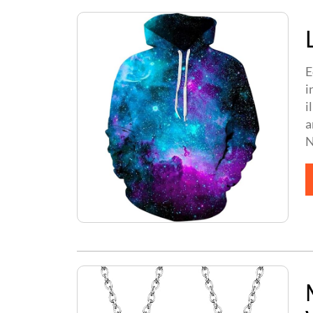
E
i
i
a
N