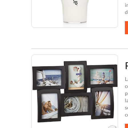
i
d
L
c
p
l
s
c