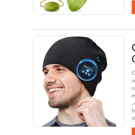
Q
s
c
e
,
b
s