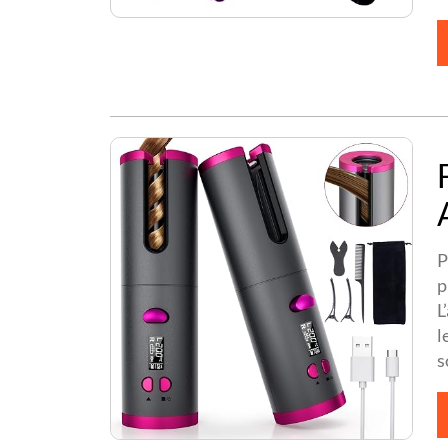
P
p
L
l
s