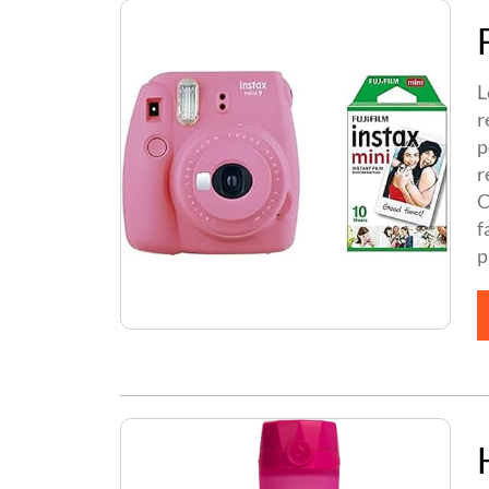
L
r
p
r
C
f
p