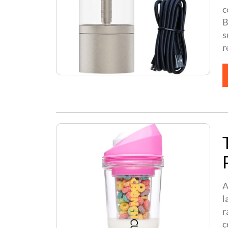
c
B
s
r
A
l
r
c