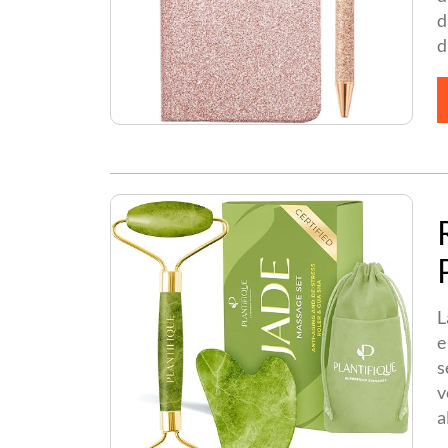
d
d
L
e
s
v
a