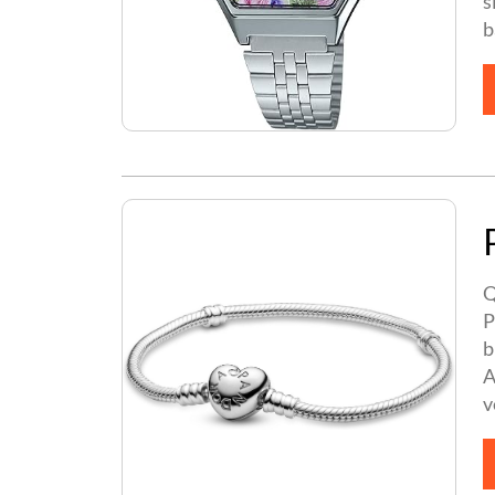
s
b
Q
P
b
A
v