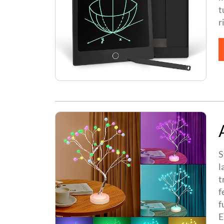
t
r
S
l
t
f
f
E