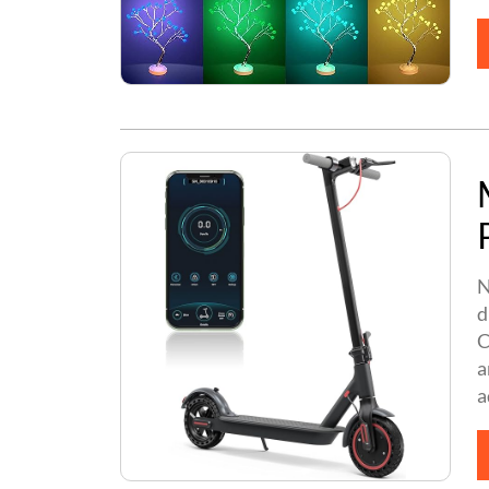
N
d
C
a
a