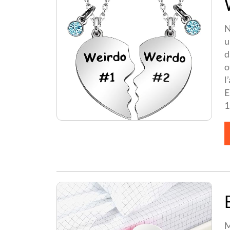
N
u
d
o
l
E
1
M