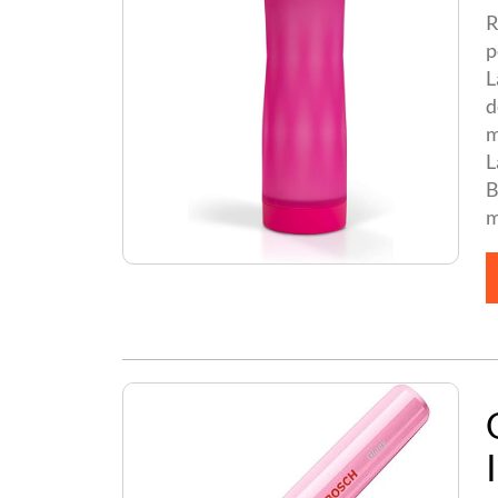
R
p
L
d
m
L
B
m