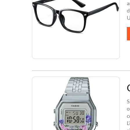
a
d
U
S
o
c
L