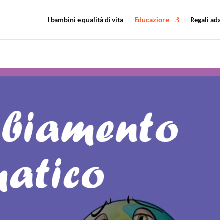
I bambini e qualità di vita
Educazione
Regali ada