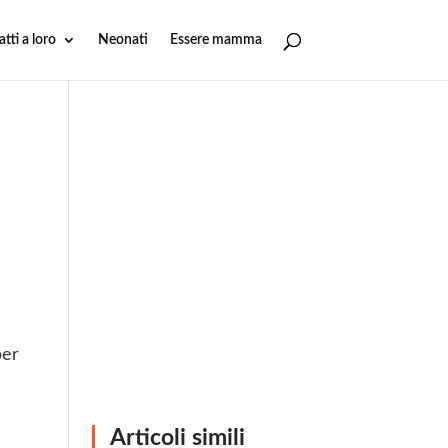
atti a loro
Neonati
Essere mamma
per
Articoli simili