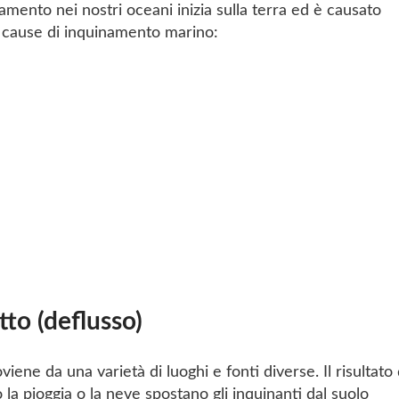
namento nei nostri oceani inizia sulla terra ed è causato
i cause di inquinamento marino:
to (deflusso)
iene da una varietà di luoghi e fonti diverse. Il risultato 
o la pioggia o la neve spostano gli inquinanti dal suolo