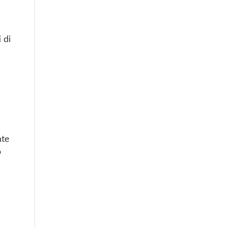
 di
nte
o