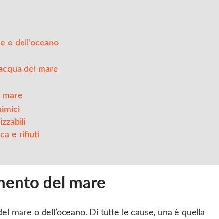
re e dell’oceano
’acqua del mare
l mare
himici
izzabili
a e rifiuti
mento del mare
l mare o dell’oceano. Di tutte le cause, una è quella